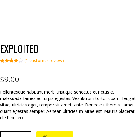
EXPLOITED
(
1
customer review)
Rated
1
4.00
out
of 5
$
9.00
based on
custome
r rating
Pellentesque habitant morbi tristique senectus et netus et
malesuada fames ac turpis egestas. Vestibulum tortor quam, feugiat
vitae, ultricies eget, tempor sit amet, ante. Donec eu libero sit amet
quam egestas semper. Aenean ultricies mi vitae est. Mauris placerat
eleifend leo.