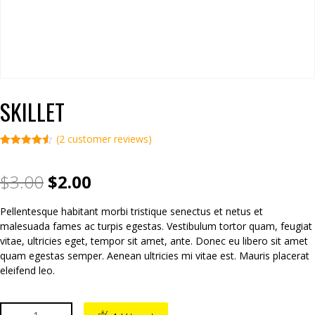
SKILLET
(
2
customer reviews)
Rated
2
4.50
out of 5
based on
$
3.00
$
2.00
customer
ratings
Pellentesque habitant morbi tristique senectus et netus et
malesuada fames ac turpis egestas. Vestibulum tortor quam, feugiat
vitae, ultricies eget, tempor sit amet, ante. Donec eu libero sit amet
quam egestas semper. Aenean ultricies mi vitae est. Mauris placerat
eleifend leo.